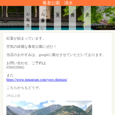
養老公園 清水
お知らせ
お品書き
写真
地図
予約
紅葉が始まっています。
空気の綺麗な養老公園にぜひ！
当店のおやすみは、googleに載せさせていただいております。
お問い合わせ、ご予約は
0584320602
また
https://www.instagram.com/yoro.shimizu/
こちらからもどうぞ。
2年以上前